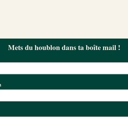
Mets du houblon dans ta boîte mail !
m