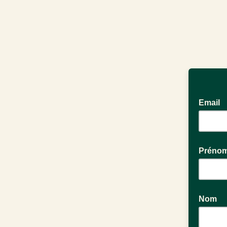
Email
Préno
Nom